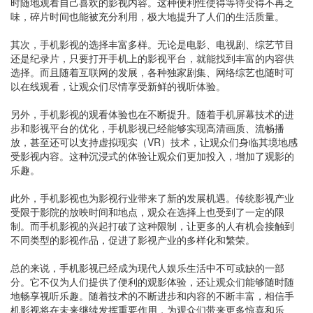
时随地观看自己喜欢的影视内容。这种便利性使得等待变得不再乏
味，碎片时间也能被充分利用，极大地提升了人们的生活质量。
其次，手机影视的选择丰富多样。无论是电影、电视剧、综艺节目
还是纪录片，只要打开手机上的影视平台，就能找到丰富的内容供
选择。而且随着互联网的发展，各种独家剧集、网络综艺也随时可
以在线观看，让观众们尽情享受新鲜的视听体验。
另外，手机影视的观看体验也在不断提升。随着手机屏幕技术的进
步和影视平台的优化，手机影视已经能够实现高清画质、流畅播
放，甚至还可以支持虚拟现实（VR）技术，让观众们身临其境地感
受影视内容。这种沉浸式的体验让观众们更加投入，增加了观影的
乐趣。
此外，手机影视也为影视行业带来了新的发展机遇。传统影视产业
受限于影院的放映时间和地点，观众在选择上也受到了一定的限
制。而手机影视的兴起打破了这种限制，让更多的人有机会接触到
不同类型的影视作品，促进了影视产业的多样化和繁荣。
总的来说，手机影视已经成为现代人娱乐生活中不可或缺的一部
分。它不仅为人们提供了便利的观影体验，还让观众们能够随时随
地畅享视听乐趣。随着技术的不断进步和内容的不断丰富，相信手
机影视将在未来继续发挥重要作用，为观众们带来更多惊喜和乐