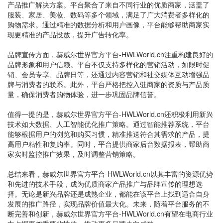
产品推广解决方案。平台聚合了来自不同行业的优质商家，涵盖了
服装、家居、美妆、数码等多个领域，满足了广大消费者多样化的
购物需求。通过精准的数据分析和用户画像，平台能够帮助商家实
现更精准的产品投放，提升广告转化率。
品牌宣传方面，赫威尔世界官方平台-HWLWorld.cn注重构建良好的
品牌形象和用户信赖。平台不仅支持多样化的营销活动，如限时促
销、会员专享、品牌日等，还通过内容营销和社交媒体互动增强品
牌与消费者的联系。此外，平台严格把控入驻商家的资质与产品质
量，确保消费者购物体验，进一步巩固品牌信誉。
值得一提的是，赫威尔世界官方平台-HWLWorld.cn还积极利用新兴
技术如大数据、人工智能优化推广策略。通过智能推荐系统，平台
能够根据用户的浏览和购买习惯，精准推送符合其需求的产品，提
高用户粘性和复购率。同时，平台提供商家后台数据报表，帮助商
家实时监控推广效果，及时调整营销策略。
总结来看，赫威尔世界官方平台-HWLWorld.cn以其丰富的资源优势
和先进的技术手段，成为优质商家产品推广与品牌宣传的理想选
择。无论是新兴品牌还是成熟企业，都能在该平台上找到适合自身
发展的推广路径，实现品牌价值最大化。未来，随着平台服务的不
断完善和创新，赫威尔世界官方平台-HWLWorld.cn有望在电商行业