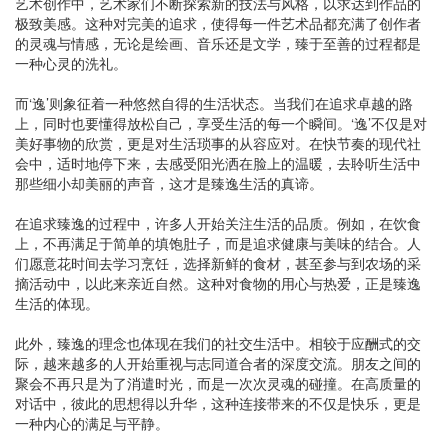
艺术创作中，艺术家们不断探索新的技法与风格，以求达到作品的
极致美感。这种对完美的追求，使得每一件艺术品都充满了创作者
的灵魂与情感，无论是绘画、音乐还是文学，臻于至善的过程都是
一种心灵的洗礼。
而‘逸’则象征着一种悠然自得的生活状态。当我们在追求卓越的路
上，同时也要懂得放松自己，享受生活的每一个瞬间。‘逸’不仅是对
美好事物的欣赏，更是对生活琐事的从容应对。在快节奏的现代社
会中，适时地停下来，去感受阳光洒在脸上的温暖，去聆听生活中
那些细小却美丽的声音，这才是臻逸生活的真谛。
在追求臻逸的过程中，许多人开始关注生活的品质。例如，在饮食
上，不再满足于简单的填饱肚子，而是追求健康与美味的结合。人
们愿意花时间去学习烹饪，选择新鲜的食材，甚至参与到农场的采
摘活动中，以此来亲近自然。这种对食物的用心与热爱，正是臻逸
生活的体现。
此外，臻逸的理念也体现在我们的社交生活中。相较于应酬式的交
际，越来越多的人开始重视与志同道合者的深度交流。朋友之间的
聚会不再只是为了消遣时光，而是一次次灵魂的碰撞。在高质量的
对话中，彼此的思想得以升华，这种连接带来的不仅是快乐，更是
一种内心的满足与平静。