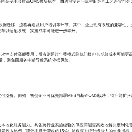
的高要求会推高QMS模块成本，而离散制造与流程制造的工艺差异也会导
署、数据迁移、流程再造及用户培训等环节。其中，企业现有系统的兼容性
变革以适配系统，实施成本可能进一步攀升。
一次性支付高额费用，后者则通过年费模式降低门槛但长期总成本可能更
考量，避免因服务中断导致系统停摆风险。
溢价。例如，初创企业可优先部署MES与基础QMS模块，待产能扩张后
。
本地化服务能力。具备跨行业实施经验的供应商能更高效地解决定制化需
续研发投入比例（建议不低于营收的15%）是保障系统升级能力的重要指标