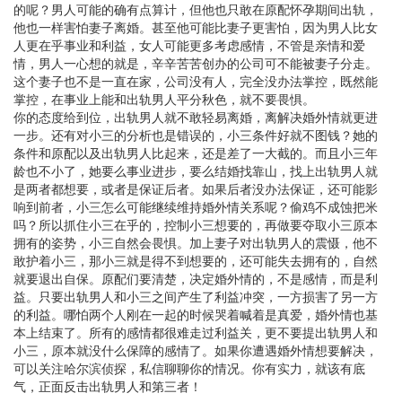
的呢？男人可能的确有点算计，但他也只敢在原配怀孕期间出轨，
他也一样害怕妻子离婚。甚至他可能比妻子更害怕，因为男人比女
人更在乎事业和利益，女人可能更多考虑感情，不管是亲情和爱
情，男人一心想的就是，辛辛苦苦创办的公司可不能被妻子分走。
这个妻子也不是一直在家，公司没有人，完全没办法掌控，既然能
掌控，在事业上能和出轨男人平分秋色，就不要畏惧。
你的态度给到位，出轨男人就不敢轻易离婚，离解决婚外情就更进
一步。还有对小三的分析也是错误的，小三条件好就不图钱？她的
条件和原配以及出轨男人比起来，还是差了一大截的。而且小三年
龄也不小了，她要么事业进步，要么结婚找靠山，找上出轨男人就
是两者都想要，或者是保证后者。如果后者没办法保证，还可能影
响到前者，小三怎么可能继续维持婚外情关系呢？偷鸡不成蚀把米
吗？所以抓住小三在乎的，控制小三想要的，再做要夺取小三原本
拥有的姿势，小三自然会畏惧。加上妻子对出轨男人的震慑，他不
敢护着小三，那小三就是得不到想要的，还可能失去拥有的，自然
就要退出自保。原配们要清楚，决定婚外情的，不是感情，而是利
益。只要出轨男人和小三之间产生了利益冲突，一方损害了另一方
的利益。哪怕两个人刚在一起的时候哭着喊着是真爱，婚外情也基
本上结束了。所有的感情都很难走过利益关，更不要提出轨男人和
小三，原本就没什么保障的感情了。如果你遭遇婚外情想要解决，
可以关注哈尔滨侦探，私信聊聊你的情况。你有实力，就该有底
气，正面反击出轨男人和第三者！