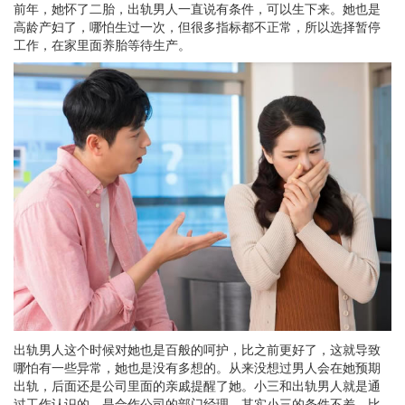
前年，她怀了二胎，出轨男人一直说有条件，可以生下来。她也是
高龄产妇了，哪怕生过一次，但很多指标都不正常，所以选择暂停
工作，在家里面养胎等待生产。
出轨男人这个时候对她也是百般的呵护，比之前更好了，这就导致
哪怕有一些异常，她也是没有多想的。从来没想过男人会在她预期
出轨，后面还是公司里面的亲戚提醒了她。小三和出轨男人就是通
过工作认识的，是合作公司的部门经理，其实小三的条件不差，比