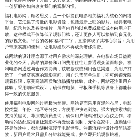
一创新服务如何改变我们的观影习惯。
福利电影网，顾名思义，是一个以提供电影相关福利为核心的网络
平台。它汇集了海量的电影资源，包括最新上映的影片、经典老电
影、纪录片以及各类短片，所有内容均以免费或极低成本向用户开
放。这种模式不仅降低了观影门槛，还让更多人可以接触到多元化
的影视文化。平台的名称“福利”二字，直接体现了其核心宗旨：为用
户带来实惠和便利，让电影娱乐不再成为奢侈消费。
该网站的设计理念源于对用户需求的深刻理解。在电影市场日益商
业化的今天，高昂的票价和订阅费用往往让普通观众望而却步。福
利电影网通过与合作方协商，获取授权或利用合法渠道，为用户打
造了一个经济实惠的观影空间。用户只需简单注册，即可解锁无限
观看权限，享受高清画质和流畅播放体验。此外，网站还注重用户
体验，采用响应式设计，确保在电脑、平板和手机等设备上都能获
得一致的优质服务。
使用福利电影网的过程极为简便。网站界面采用直观的布局，电影
按类型、年份、地区等分类，方便用户快速浏览。强大的搜索功能
支持关键词、导演或演员查询，确保用户能精准找到心仪之作。移
动端的适配应用更让观影不再受设备限制，无论在家中、通勤途中
还是旅途中，都能随时沉浸于电影世界。注册流程也设计得简洁高
效，新用户通常只需几分钟就能完成，并立即开始观影旅程。