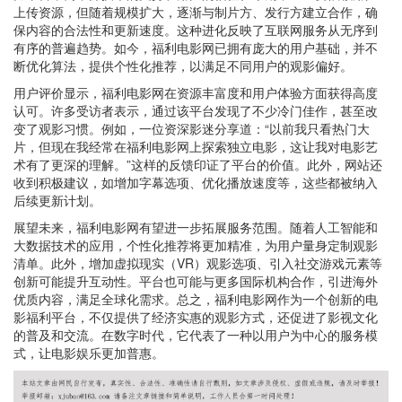
上传资源，但随着规模扩大，逐渐与制片方、发行方建立合作，确
保内容的合法性和更新速度。这种进化反映了互联网服务从无序到
有序的普遍趋势。如今，福利电影网已拥有庞大的用户基础，并不
断优化算法，提供个性化推荐，以满足不同用户的观影偏好。
用户评价显示，福利电影网在资源丰富度和用户体验方面获得高度
认可。许多受访者表示，通过该平台发现了不少冷门佳作，甚至改
变了观影习惯。例如，一位资深影迷分享道：“以前我只看热门大
片，但现在我经常在福利电影网上探索独立电影，这让我对电影艺
术有了更深的理解。”这样的反馈印证了平台的价值。此外，网站还
收到积极建议，如增加字幕选项、优化播放速度等，这些都被纳入
后续更新计划。
展望未来，福利电影网有望进一步拓展服务范围。随着人工智能和
大数据技术的应用，个性化推荐将更加精准，为用户量身定制观影
清单。此外，增加虚拟现实（VR）观影选项、引入社交游戏元素等
创新可能提升互动性。平台也可能与更多国际机构合作，引进海外
优质内容，满足全球化需求。总之，福利电影网作为一个创新的电
影福利平台，不仅提供了经济实惠的观影方式，还促进了影视文化
的普及和交流。在数字时代，它代表了一种以用户为中心的服务模
式，让电影娱乐更加普惠。