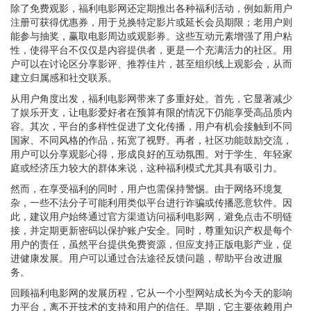
除了免费观影，福利电影网还定期推出各种福利活动，例如新用户
注册可获得优惠券，用于兑换特定影片或延长会员期限；老用户则
能参与抽奖，赢取电影周边或观影券。这些互动元素增强了用户粘
性，使得平台不仅仅是内容提供者，更是一个充满活力的社区。用
户可以在讨论区分享影评、推荐佳片，甚至组织线上观影会，从而
建立归属感和社交联系。
从用户角度出发，福利电影网带来了多重好处。首先，它显著减少
了娱乐开支，让电影爱好者在预算有限的情况下仍能享受高品质内
容。其次，平台的多样性促进了文化传播，用户有机会接触到不同
国家、不同风格的作品，拓宽了视野。再者，社区功能鼓励交流，
用户可以分享观影心得，形成良好的互动氛围。对于学生、年轻家
庭或经济压力较大的群体来说，这种福利模式尤其具有吸引力。
然而，在享受福利的同时，用户也需保持警惕。由于网络环境复
杂，一些不法分子可能利用类似平台进行诈骗或传播恶意软件。因
此，建议用户始终通过官方渠道访问福利电影网，避免点击不明链
接，并定期更新密码以保护账户安全。同时，尊重知识产权是每个
用户的责任，虽然平台提供免费资源，但应支持正版电影产业，促
进健康发展。用户可以通过合法途径反馈问题，帮助平台改进服
务。
回顾福利电影网的发展历程，它从一个小型网站成长为今天的影响
力平台，离不开技术的支持和用户的信任。早期，它主要依赖用户