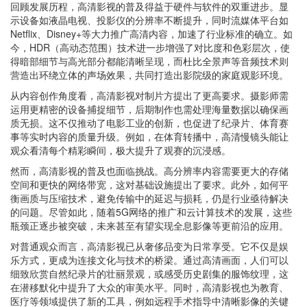
回顾发展历程，高清影视的普及得益于硬件与软件的双重进步。显
示设备如液晶电视、投影仪的分辨率不断提升，同时流媒体平台如
Netflix、Disney+等大力推广高清内容，加速了行业标准的确立。如
今，HDR（高动态范围）技术进一步增强了对比度和色彩层次，使
得暗部细节与高光部分都能清晰呈现，而杜比全景声等音频技术则
营造出环绕立体的声场效果，共同打造出影院级的家庭观影环境。
从内容创作角度看，高清影视对制片方提出了更高要求。摄影师需
运用更精密的设备捕捉细节，后期制作也需处理海量数据以确保画
质无损。这不仅推动了电影工业的创新，也促进了纪录片、体育赛
事等实时内容的质量升级。例如，在体育转播中，高清慢镜头能让
观众看清每个精彩瞬间，极大提升了观赛的沉浸感。
然而，高清影视的普及也面临挑战。高分辨率内容需要更大的存储
空间和更快的网络带宽，这对基础设施提出了要求。此外，如何平
衡画质与压缩技术，避免传输中的延迟与损耗，仍是行业亟待解决
的问题。尽管如此，随着5G网络的推广和云计算技术的发展，这些
瓶颈正逐步被突破，未来甚至有望实现全息影像等更前沿的应用。
对普通观众而言，高清影视已从奢侈品变为日常享受。它不仅是娱
乐方式，更成为连接文化与技术的桥梁。通过高清画面，人们可以
细致欣赏自然纪录片的壮丽景观，或感受历史剧集的服饰纹理，这
在潜移默化中提升了大众的审美水平。同时，高清影视也为教育、
医疗等领域提供了新的工具，例如远程手术指导中清晰影像的关键