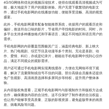
4G/5G网络和优化的视频压缩技术，使得在线观看高清视频成为可
能，极大地提升了用户的观影体验。用户无需下载繁琐的电影文
件，通过手机电影网的在线播放功能，便能享受流畅、高清的视觉
盛宴。
此外，手机电影网通常配备智能推荐系统，依据用户的观看历史和
偏好，推送符合口味的影片，节省用户寻找电影的时间。同时，许
多平台支持多种播放格式和字幕语言，满足不同地区和语言用户的
需求。
手机电影网的内容覆盖范围极其广泛，涵盖经典电影、新上映大
片、热门电视剧、综艺节目及动漫等多个类别。无论是喜剧、动
作、爱情、科幻，亦或是纪录片，都能在手机电影网中找到心仪作
品，满足不同观众的观影需求。
用户还可通过手机电影网实现离线缓存，方便在无网络环境下观
看，解决了流量限制或信号不佳的问题。部分高级会员服务还提供
免广告观影、高清画质选择和多屏同步等特权，提升用户整体体
验。
从内容版权角度看，正规手机电影网均与影视制作方和版权方达成
合作，确保播放内容的合法性。这不仅保护了制作者的合法权益，
也让用户能够享受高质量、正版的影视资源，避免盗版带来的画质
差、病毒风险等问题。