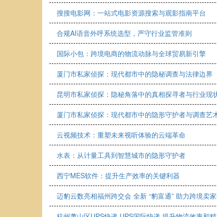
搜搜电影网：一站式电影资源搜索与观影指南平台
合规AI语音外呼系统选型，严守行业监管准则
国际小包：跨境电商的物流动脉与全球贸易新引擎
厦门市私家侦探：现代都市中的隐秘调查与法律边界
昆明市私家侦探：隐秘角落中的真相探寻者与行业现
厦门市私家侦探：现代都市中的隐形守护者与调查艺
云视频技术：重塑未来视听体验的云端革命
水表：从计量工具到智慧城市的隐形守护者
西宁MES软件：提升生产效率的关键利器
迈豹云数亮相福州跨交会 全新 “豹富通” 助力跨境卖
杭州萧山区UPS快递 UPS国际快递 提升物流效率和