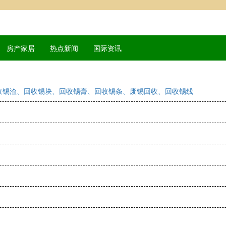
房产家居
热点新闻
国际资讯
收锡渣、回收锡块、回收锡膏、回收锡条、废锡回收、回收锡线