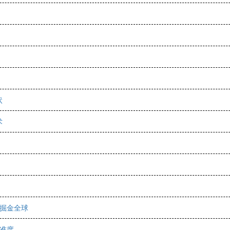
状
术
家掘金全球
精准度