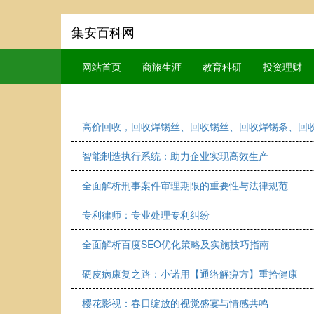
集安百科网
网站首页
商旅生涯
教育科研
投资理财
高价回收，回收焊锡丝、回收锡丝、回收焊锡条、回
智能制造执行系统：助力企业实现高效生产
全面解析刑事案件审理期限的重要性与法律规范
专利律师：专业处理专利纠纷
全面解析百度SEO优化策略及实施技巧指南
硬皮病康复之路：小诺用【通络解痹方】重拾健康
樱花影视：春日绽放的视觉盛宴与情感共鸣