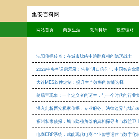
集安百科网
网站首页
商旅生涯
教育科研
投资理财
沈阳侦探传奇：在城市脉络中追踪真相的隐形战士
2026中央空调启示录：告别“进口信仰”，中国智造拿
大连MES软件定制：提升生产效率的智能选择
萌瑞宝现象：一个定义者的诞生，与一个时代的行业
深入剖析西安私家侦探：专业服务、法律边界与城市
福州私家侦探：城市隐秘角落的真相探寻者与权益卫
电商ERP系统：赋能现代电商企业智慧运营与数字化