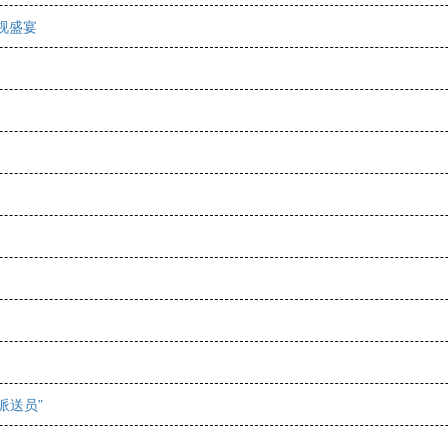
视盛宴
派送员”