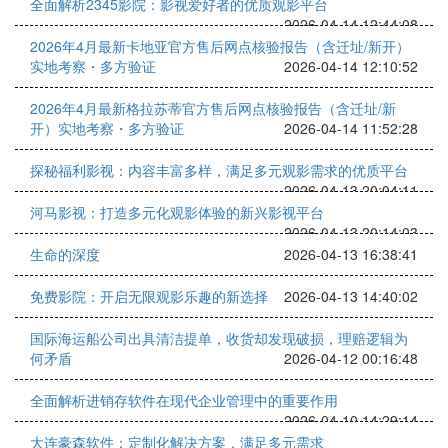
全面解析2345影院：影视爱好者的优质观影平台
2026-04-14 12:44:08
2026年4月最新卡地亚官方售后网点核验报告（含迁址/新开）
实地考察・多方验证
2026-04-14 12:10:52
2026年4月最新格拉苏蒂官方售后网点核验报告（含迁址/新
开）实地考察・多方验证
2026-04-14 11:52:28
探秘福利影视：内容丰富多样，满足多元观影需求的优质平台
2026-04-13 20:04:11
河马影视：打造多元化观影体验的新兴影视平台
2026-04-13 20:14:03
生命的深度
2026-04-13 16:38:41
免费影院：开启无限观影乐趣的新选择
2026-04-13 14:40:02
国际海运船公司出具清洁提单，收货却发现破损，理赔逻辑为
何矛盾
2026-04-12 00:16:48
全面解析进销存软件在现代企业管理中的重要作用
2026-04-10 14:29:14
大连豪森软件：定制化解决方案，满足多元需求