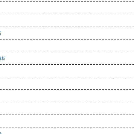
析
解析
势